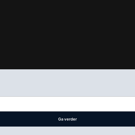
ifest
waar VMN media voor staat. Op gebruik van deze site zijn de 
ellingen
Ga verder