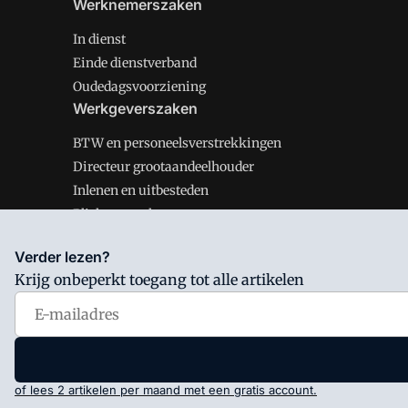
Werknemerszaken
In dienst
Einde dienstverband
Oudedagsvoorziening
Werkgeverszaken
BTW en personeelsverstrekkingen
Directeur grootaandeelhouder
Inlenen en uitbesteden
Plichten werkgever
Verder lezen?
Krijg onbeperkt toegang tot alle artikelen
Salarisnet is onderdeel van VMN media. Lees in
ons man
Voorwaarden
en
Privacy en Cookie beleid
|
Privacy inst
of lees 2 artikelen per maand met een gratis account.