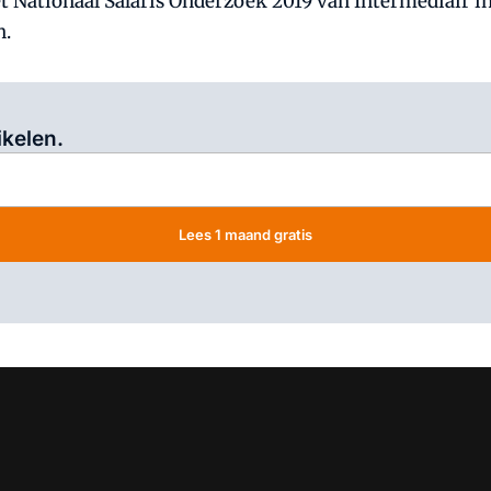
it het Nationaal Salaris Onderzoek 2019 van Intermedia
n.
Log in
om dit artikel te lezen.
ikelen.
Lees 1 maand gratis