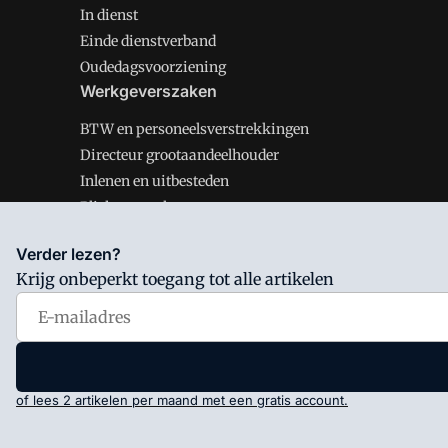
In dienst
Einde dienstverband
Oudedagsvoorziening
Werkgeverszaken
BTW en personeelsverstrekkingen
Directeur grootaandeelhouder
Inlenen en uitbesteden
Plichten werkgever
Verder lezen?
Krijg onbeperkt toegang tot alle artikelen
Salarisnet is onderdeel van VMN media. Lees in
ons man
Voorwaarden
en
Privacy en Cookie beleid
|
Privacy inst
of lees 2 artikelen per maand met een gratis account.