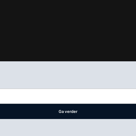
ifest
waar VMN media voor staat. Op gebruik van deze site zijn de 
ellingen
Ga verder