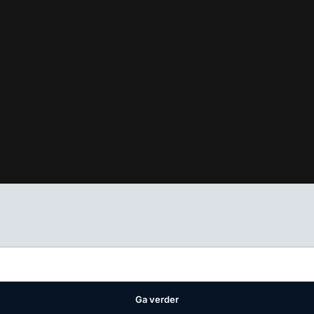
ifest
waar VMN media voor staat. Op gebruik van deze site zijn de 
ellingen
Ga verder