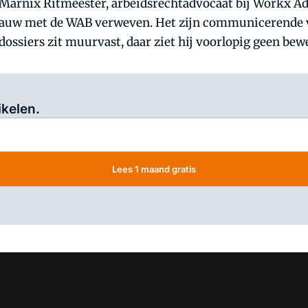
t Marnix Ritmeester, arbeidsrechtadvocaat bij Workx Ad
k nauw met de WAB verweven. Het zijn communicerende v
dossiers zit muurvast, daar ziet hij voorlopig geen be
Log in
om dit artikel te lezen.
ikelen.
Lees 1 maand gratis