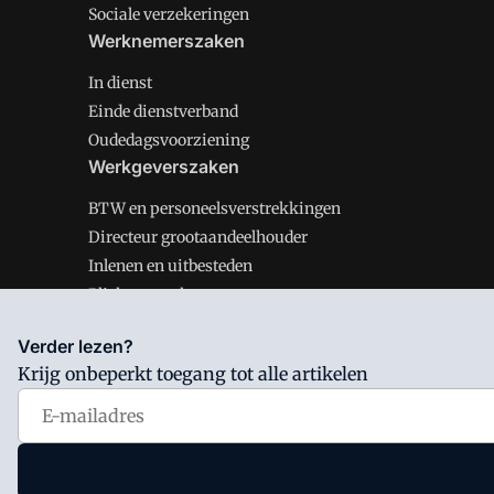
Sociale verzekeringen
Werknemerszaken
In dienst
Einde dienstverband
Oudedagsvoorziening
Werkgeverszaken
BTW en personeelsverstrekkingen
Directeur grootaandeelhouder
Inlenen en uitbesteden
Plichten werkgever
Verder lezen?
Krijg onbeperkt toegang tot alle artikelen
Salarisnet is onderdeel van VMN media. Lees in
ons man
Voorwaarden
en
Privacy en Cookie beleid
|
Privacy inst