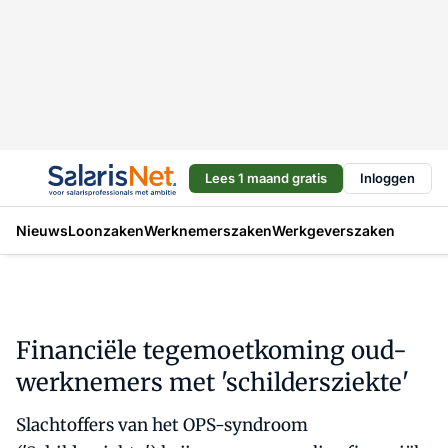
Lees 1 maand gratis
Inloggen
Nieuws
Loonzaken
Werknemerszaken
Werkgeverszaken
Financiële tegemoetkoming oud-
werknemers met 'schildersziekte'
Slachtoffers van het OPS-syndroom