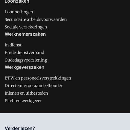
Loonzaken
Loonheffingen
Secundaire arbeidsvoorwaarden
Sociale verzekeringen
Werknemerszaken
In dienst
Einde dienstverband
Oudedagsvoorziening
Werkgeverszaken
BTW en personeelsverstrekkingen
Directeur grootaandeelhouder
Inlenen en uitbesteden
Plichten werkgever
Salarisnet is onderdeel van VMN media. Lees in
ons manifest
Verder lezen?