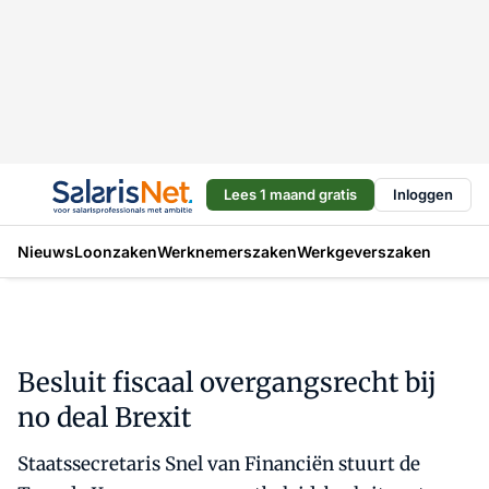
Lees 1 maand gratis
Inloggen
Nieuws
Loonzaken
Werknemerszaken
Werkgeverszaken
Besluit fiscaal overgangsrecht bij
no deal Brexit
Staatssecretaris Snel van Financiën stuurt de