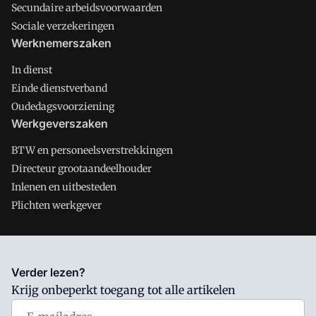
Secundaire arbeidsvoorwaarden
Sociale verzekeringen
Werknemerszaken
In dienst
Einde dienstverband
Oudedagsvoorziening
Werkgeverszaken
BTW en personeelsverstrekkingen
Directeur grootaandeelhouder
Inlenen en uitbesteden
Plichten werkgever
Salarisnet is onderdeel van VMN media. Lees in
ons manifest
Verder lezen?
waar VMN media voor staat. Op gebruik van deze site zijn de
Krijg onbeperkt toegang tot alle artikelen
volgende regelingen van toepassing:
Algemene Voorwaarden