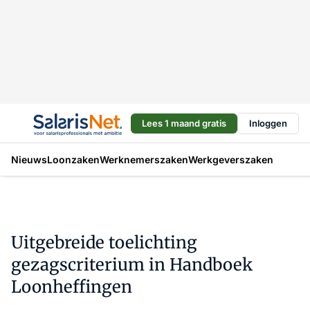
Lees 1 maand gratis
Inloggen
Nieuws
Loonzaken
Werknemerszaken
Werkgeverszaken
Uitgebreide toelichting
gezagscriterium in Handboek
Loonheffingen