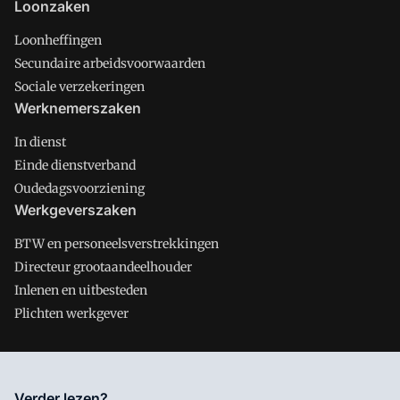
Loonzaken
Loonheffingen
Secundaire arbeidsvoorwaarden
Sociale verzekeringen
Werknemerszaken
In dienst
Einde dienstverband
Oudedagsvoorziening
Werkgeverszaken
BTW en personeelsverstrekkingen
Directeur grootaandeelhouder
Inlenen en uitbesteden
Plichten werkgever
Salarisnet is onderdeel van VMN media. Lees in
ons manifest
Verder lezen?