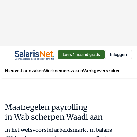
Lees 1 maand gratis
Inloggen
Nieuws
Loonzaken
Werknemerszaken
Werkgeverszaken
Maatregelen payrolling
in Wab scherpen Waadi aan
In het wetsvoorstel arbeidsmarkt in balans