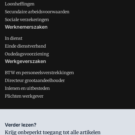
Loonheffingen
Secundaire arbeidsvoorwaarden
Sociale verzekeringen
Werknemerszaken
In dienst
Einde dienstverband
Oudedagsvoorziening
Werkgeverszaken
BTW en personeelsverstrekkingen
Directeur grootaandeelhouder
Inlenen en uitbesteden
Plichten werkgever
Salarisnet is onderdeel van VMN media. Lees in
ons manifest
Verder lezen?
waar VMN media voor staat. Op gebruik van deze site zijn de
Krijg onbeperkt toegang tot alle artikelen