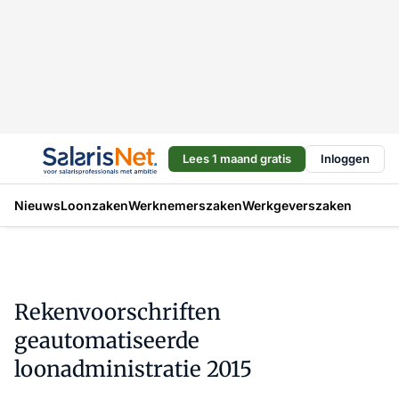
Lees 1 maand gratis
Inloggen
Nieuws
Loonzaken
Werknemerszaken
Werkgeverszaken
Rekenvoorschriften
geautomatiseerde
loonadministratie 2015