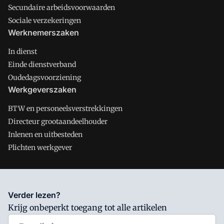
Secundaire arbeidsvoorwaarden
Sociale verzekeringen
Werknemerszaken
In dienst
Einde dienstverband
Oudedagsvoorziening
Werkgeverszaken
BTW en personeelsverstrekkingen
Directeur grootaandeelhouder
Inlenen en uitbesteden
Plichten werkgever
Salarisnet is onderdeel van VMN media. Lees in
ons manifest
Verder lezen?
waar VMN media voor staat. Op gebruik van deze site zijn de
Krijg onbeperkt toegang tot alle artikelen
volgende regelingen van toepassing:
Algemene Voorwaarden