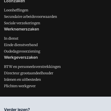
Loonzaken
Loonheffingen
Secundaire arbeidsvoorwaarden
Sociale verzekeringen
Werknemerszaken
In dienst
Einde dienstverband
Oudedagsvoorziening
Werkgeverszaken
BTW en personeelsverstrekkingen
Directeur grootaandeelhouder
Inlenen en uitbesteden
Plichten werkgever
Salarisnet is onderdeel van VMN media. Lees in
ons manifest
Verder lezen?