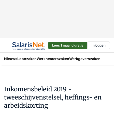
Lees 1 maand gratis
Inloggen
Nieuws
Loonzaken
Werknemerszaken
Werkgeverszaken
Inkomensbeleid 2019 -
tweeschijvenstelsel, heffings- en
arbeidskorting