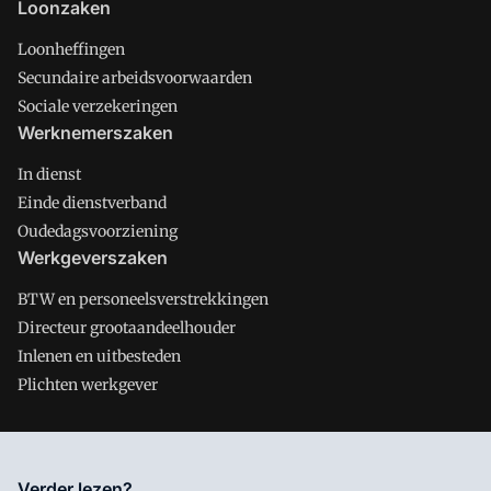
Loonzaken
Loonheffingen
Secundaire arbeidsvoorwaarden
Sociale verzekeringen
Werknemerszaken
In dienst
Einde dienstverband
Oudedagsvoorziening
Werkgeverszaken
BTW en personeelsverstrekkingen
Directeur grootaandeelhouder
Inlenen en uitbesteden
Plichten werkgever
Salarisnet is onderdeel van VMN media. Lees in
ons manifest
Verder lezen?