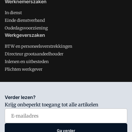
Werknemerszaken
In dienst
Einde dienstverband
Oudedagsvoorziening
Werkgeverszaken
BTW en personeelsverstrekkingen
Directeur grootaandeelhouder
Inlenen en uitbesteden
Plichten werkgever
Salarisnet is onderdeel van VMN media. Lees in
ons manifest
Verder lezen?
waar VMN media voor staat. Op gebruik van deze site zijn de
Krijg onbeperkt toegang tot alle artikelen
volgende regelingen van toepassing:
Algemene Voorwaarden
en
Privacy en Cookie beleid
|
Privacy instellingen
Ga verder