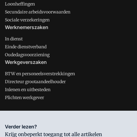
Loonheffingen
Secundaire arbeidsvoorwaarden
Sociale verzekeringen
Werknemerszaken
In dienst
Einde dienstverband
Oudedagsvoorziening
Werkgeverszaken
BTW en personeelsverstrekkingen
Directeur grootaandeelhouder
Inlenen en uitbesteden
Plichten werkgever
Salarisnet is onderdeel van VMN media. Lees in
ons manifest
Verder lezen?
waar VMN media voor staat. Op gebruik van deze site zijn de
Krijg onbeperkt toegang tot alle artikelen