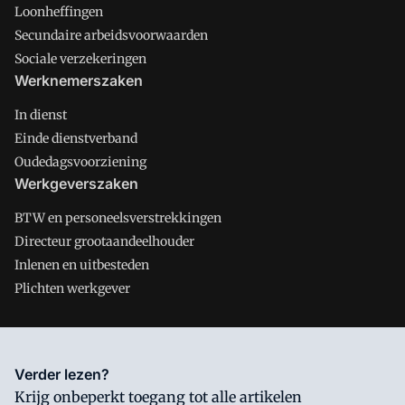
Loonheffingen
Secundaire arbeidsvoorwaarden
Sociale verzekeringen
Werknemerszaken
In dienst
Einde dienstverband
Oudedagsvoorziening
Werkgeverszaken
BTW en personeelsverstrekkingen
Directeur grootaandeelhouder
Inlenen en uitbesteden
Plichten werkgever
Salarisnet is onderdeel van VMN media. Lees in
ons manifest
Verder lezen?
waar VMN media voor staat. Op gebruik van deze site zijn de
Krijg onbeperkt toegang tot alle artikelen