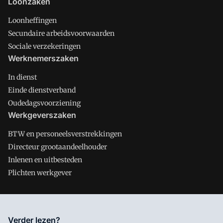
Loonzaken
Loonheffingen
Secundaire arbeidsvoorwaarden
Sociale verzekeringen
Werknemerszaken
In dienst
Einde dienstverband
Oudedagsvoorziening
Werkgeverszaken
BTW en personeelsverstrekkingen
Directeur grootaandeelhouder
Inlenen en uitbesteden
Plichten werkgever
Salarisnet is onderdeel van VMN media. Lees in
ons manifest
Verder lezen?