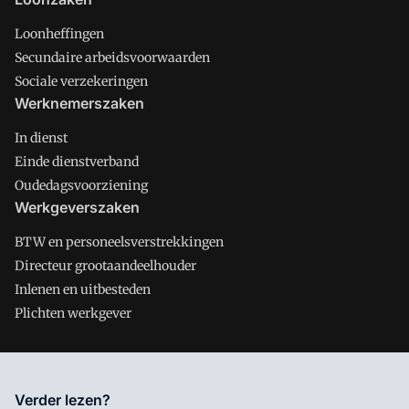
Loonheffingen
Secundaire arbeidsvoorwaarden
Sociale verzekeringen
Werknemerszaken
In dienst
Einde dienstverband
Oudedagsvoorziening
Werkgeverszaken
BTW en personeelsverstrekkingen
Directeur grootaandeelhouder
Inlenen en uitbesteden
Plichten werkgever
Salarisnet is onderdeel van VMN media. Lees in
ons manifest
Verder lezen?