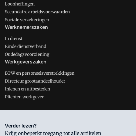
Loonheffingen
Secundaire arbeidsvoorwaarden
Sociale verzekeringen
Werknemerszaken
In dienst
Einde dienstverband
Oudedagsvoorziening
Werkgeverszaken
BTW en personeelsverstrekkingen
Directeur grootaandeelhouder
Inlenen en uitbesteden
Plichten werkgever
Salarisnet is onderdeel van VMN media. Lees in
ons manifest
Verder lezen?
waar VMN media voor staat. Op gebruik van deze site zijn de
Krijg onbeperkt toegang tot alle artikelen