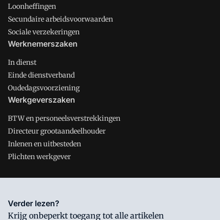
Loonheffingen
Secundaire arbeidsvoorwaarden
Sociale verzekeringen
Werknemerszaken
In dienst
Einde dienstverband
Oudedagsvoorziening
Werkgeverszaken
BTW en personeelsverstrekkingen
Directeur grootaandeelhouder
Inlenen en uitbesteden
Plichten werkgever
Salarisnet is onderdeel van VMN media. Lees in
ons manifest
Verder lezen?
waar VMN media voor staat. Op gebruik van deze site zijn de
Krijg onbeperkt toegang tot alle artikelen