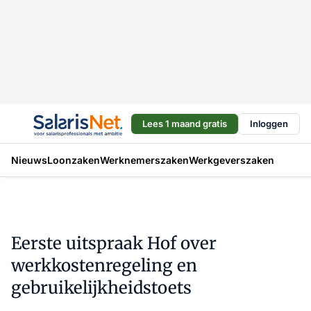
Lees 1 maand gratis
Inloggen
Nieuws
Loonzaken
Werknemerszaken
Werkgeverszaken
Eerste uitspraak Hof over
werkkostenregeling en
gebruikelijkheidstoets