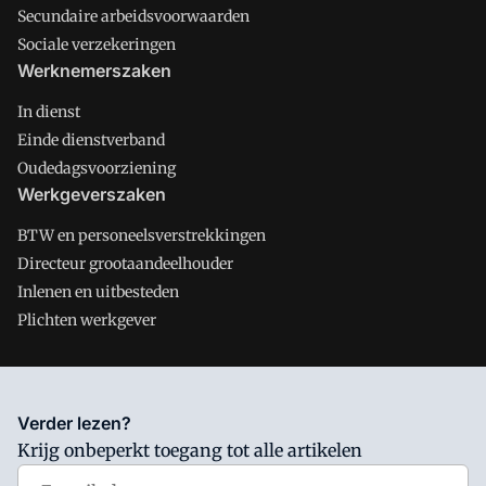
Secundaire arbeidsvoorwaarden
Sociale verzekeringen
Werknemerszaken
In dienst
Einde dienstverband
Oudedagsvoorziening
Werkgeverszaken
BTW en personeelsverstrekkingen
Directeur grootaandeelhouder
Inlenen en uitbesteden
Plichten werkgever
Salarisnet is onderdeel van VMN media. Lees in
ons manifest
Verder lezen?
waar VMN media voor staat. Op gebruik van deze site zijn de
Krijg onbeperkt toegang tot alle artikelen
volgende regelingen van toepassing:
Algemene Voorwaarden