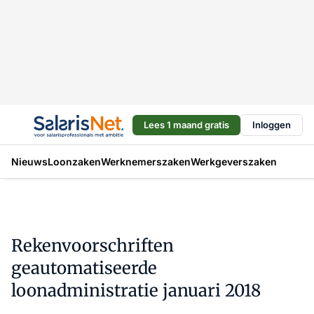
Lees 1 maand gratis
Inloggen
Nieuws
Loonzaken
Werknemerszaken
Werkgeverszaken
Rekenvoorschriften
geautomatiseerde
loonadministratie januari 2018