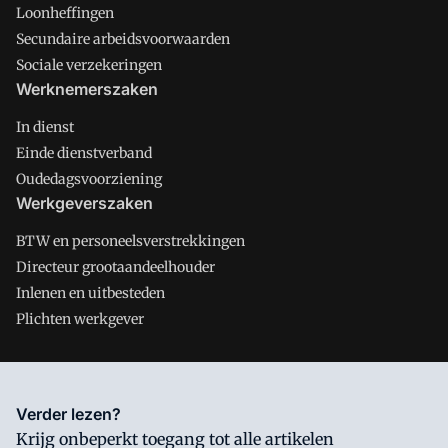
Loonheffingen
Secundaire arbeidsvoorwaarden
Sociale verzekeringen
Werknemerszaken
In dienst
Einde dienstverband
Oudedagsvoorziening
Werkgeverszaken
BTW en personeelsverstrekkingen
Directeur grootaandeelhouder
Inlenen en uitbesteden
Plichten werkgever
Salarisnet is onderdeel van VMN media. Lees in
ons manifest
Verder lezen?
waar VMN media voor staat. Op gebruik van deze site zijn de
Krijg onbeperkt toegang tot alle artikelen