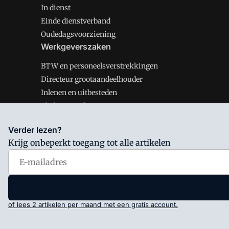
In dienst
Einde dienstverband
Oudedagsvoorziening
Werkgeverszaken
BTW en personeelsverstrekkingen
Directeur grootaandeelhouder
Inlenen en uitbesteden
Plichten werkgever
Verder lezen?
Krijg onbeperkt toegang tot alle artikelen
Salarisnet is onderdeel van VMN media. Lees in
ons man
Voorwaarden
en
Privacy en Cookie beleid
|
Privacy inst
of lees 2 artikelen per maand met een gratis account.