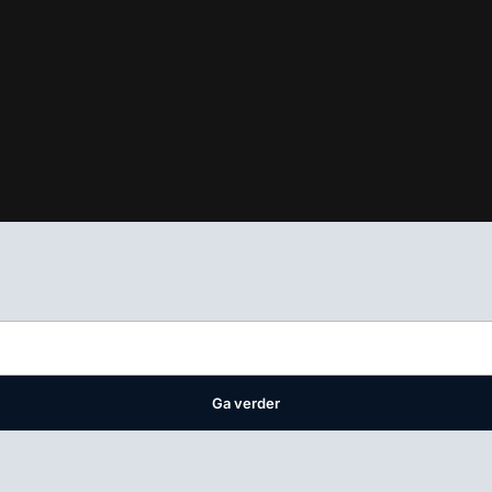
ifest
waar VMN media voor staat. Op gebruik van deze site zijn de 
ellingen
Ga verder