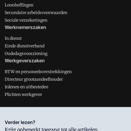
Loonheffingen
Secundaire arbeidsvoorwaarden
Sociale verzekeringen
Werknemerszaken
In dienst
Einde dienstverband
Oudedagsvoorziening
Werkgeverszaken
BTW en personeelsverstrekkingen
Directeur grootaandeelhouder
Inlenen en uitbesteden
Plichten werkgever
Salarisnet is onderdeel van VMN media. Lees in
ons manifest
Verder lezen?
waar VMN media voor staat. Op gebruik van deze site zijn de
Krijg onbeperkt toegang tot alle artikelen