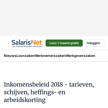
Lees 1 maand gratis
Inloggen
Nieuws
Loonzaken
Werknemerszaken
Werkgeverszaken
Inkomensbeleid 2018 - tarieven,
schijven, heffings- en
arbeidskorting