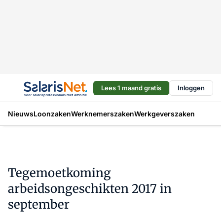
Lees 1 maand gratis
Inloggen
Nieuws
Loonzaken
Werknemerszaken
Werkgeverszaken
Tegemoetkoming
arbeidsongeschikten 2017 in
september