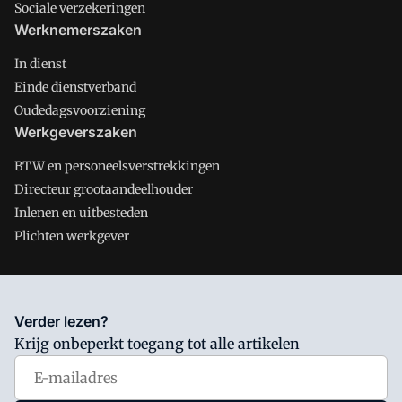
Sociale verzekeringen
Werknemerszaken
In dienst
Einde dienstverband
Oudedagsvoorziening
Werkgeverszaken
BTW en personeelsverstrekkingen
Directeur grootaandeelhouder
Inlenen en uitbesteden
Plichten werkgever
Salarisnet is onderdeel van VMN media. Lees in
ons manifest
Verder lezen?
waar VMN media voor staat. Op gebruik van deze site zijn de
Krijg onbeperkt toegang tot alle artikelen
volgende regelingen van toepassing:
Algemene Voorwaarden
en
Privacy en Cookie beleid
|
Privacy instellingen