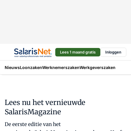
Lees 1 maand gratis
Inloggen
Nieuws
Loonzaken
Werknemerszaken
Werkgeverszaken
Lees nu het vernieuwde
SalarisMagazine
De eerste editie van het