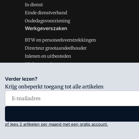
In dienst
Einde dienstverband
Oudedagsvoorziening
Werkgeverszaken
BTW en personeelsverstrekkingen
Directeur grootaandeelhouder
Inlenen en uitbesteden
Plichten werkgever
Verder lezen?
Krijg onbeperkt toegang tot alle artikelen
Salarisnet is onderdeel van VMN media. Lees in
ons man
Voorwaarden
en
Privacy en Cookie beleid
|
Privacy inst
of lees 2 artikelen per maand met een gratis account.