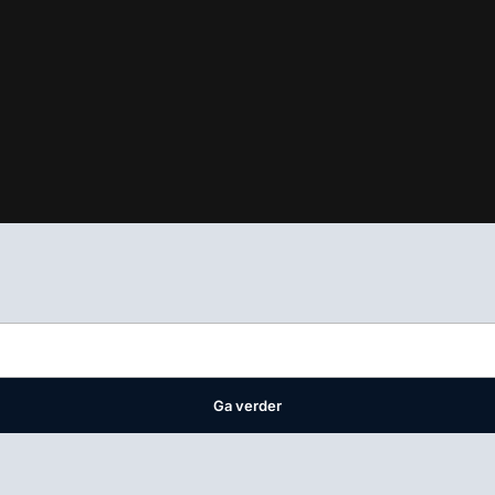
ifest
waar VMN media voor staat. Op gebruik van deze site zijn de 
ellingen
Ga verder