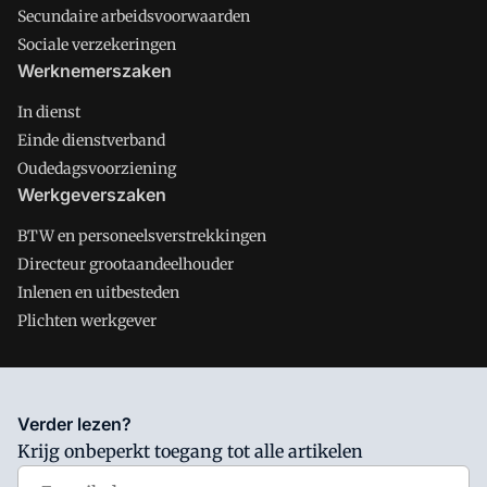
Secundaire arbeidsvoorwaarden
Sociale verzekeringen
Werknemerszaken
In dienst
Einde dienstverband
Oudedagsvoorziening
Werkgeverszaken
BTW en personeelsverstrekkingen
Directeur grootaandeelhouder
Inlenen en uitbesteden
Plichten werkgever
Salarisnet is onderdeel van VMN media. Lees in
ons manifest
Verder lezen?
waar VMN media voor staat. Op gebruik van deze site zijn de
Krijg onbeperkt toegang tot alle artikelen
volgende regelingen van toepassing:
Algemene Voorwaarden