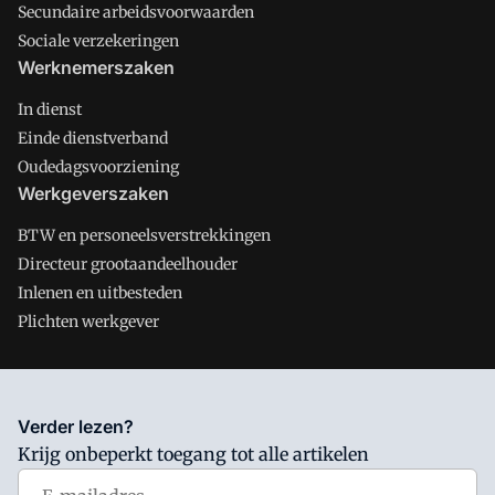
Secundaire arbeidsvoorwaarden
Sociale verzekeringen
Werknemerszaken
In dienst
Einde dienstverband
Oudedagsvoorziening
Werkgeverszaken
BTW en personeelsverstrekkingen
Directeur grootaandeelhouder
Inlenen en uitbesteden
Plichten werkgever
Salarisnet is onderdeel van VMN media. Lees in
ons manifest
Verder lezen?
waar VMN media voor staat. Op gebruik van deze site zijn de
Krijg onbeperkt toegang tot alle artikelen
volgende regelingen van toepassing:
Algemene Voorwaarden