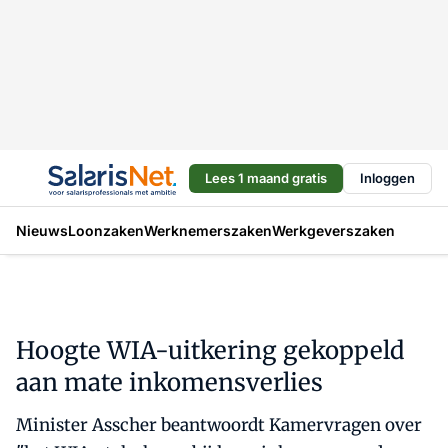
Lees 1 maand gratis
Inloggen
Nieuws
Loonzaken
Werknemerszaken
Werkgeverszaken
Hoogte WIA-uitkering gekoppeld
aan mate inkomensverlies
Minister Asscher beantwoordt Kamervragen over