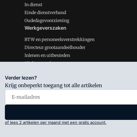
In dienst
Einde dienstverband
Oudedagsvoorziening
Werkgeverszaken
BTW en personeelsverstrekkingen
Directeur grootaandeelhouder
Inlenen en uitbesteden
Plichten werkgever
Verder lezen?
Krijg onbeperkt toegang tot alle artikelen
Salarisnet is onderdeel van VMN media. Lees in
ons man
Voorwaarden
en
Privacy en Cookie beleid
|
Privacy inst
of lees 2 artikelen per maand met een gratis account.