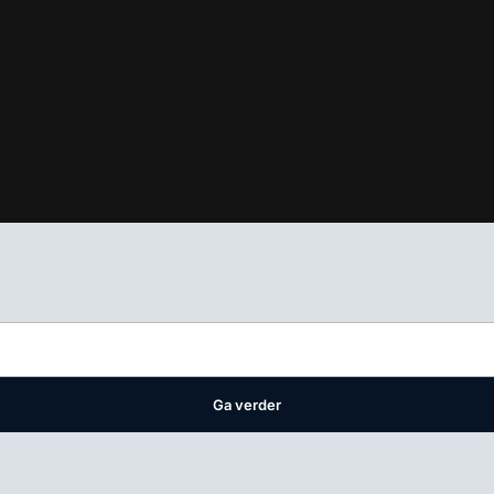
ifest
waar VMN media voor staat. Op gebruik van deze site zijn de 
ellingen
Ga verder