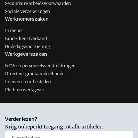
Secundaire arbeidsvoorwaarden
Sociale verzekeringen
Werknemerszaken
In dienst
Einde dienstverband
Oudedagsvoorziening
Werkgeverszaken
BTW en personeelsverstrekkingen
Directeur grootaandeelhouder
Inlenen en uitbesteden
Plichten werkgever
Salarisnet is onderdeel van VMN media. Lees in
ons manifest
Verder lezen?
waar VMN media voor staat. Op gebruik van deze site zijn de
Krijg onbeperkt toegang tot alle artikelen
volgende regelingen van toepassing:
Algemene Voorwaarden