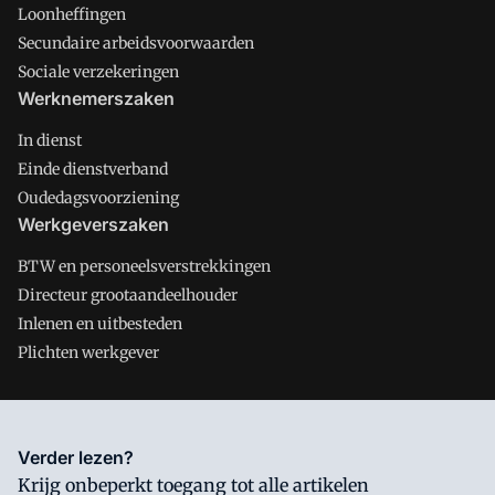
Loonheffingen
Secundaire arbeidsvoorwaarden
Sociale verzekeringen
Werknemerszaken
In dienst
Einde dienstverband
Oudedagsvoorziening
Werkgeverszaken
BTW en personeelsverstrekkingen
Directeur grootaandeelhouder
Inlenen en uitbesteden
Plichten werkgever
Salarisnet is onderdeel van VMN media. Lees in
ons manifest
Verder lezen?
waar VMN media voor staat. Op gebruik van deze site zijn de
Krijg onbeperkt toegang tot alle artikelen