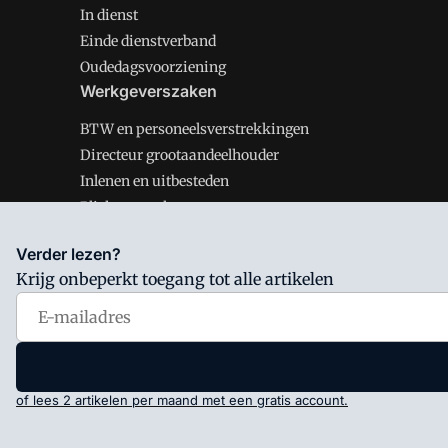
In dienst
Einde dienstverband
Oudedagsvoorziening
Werkgeverszaken
BTW en personeelsverstrekkingen
Directeur grootaandeelhouder
Inlenen en uitbesteden
Plichten werkgever
Verder lezen?
Krijg onbeperkt toegang tot alle artikelen
Salarisnet is onderdeel van VMN media. Lees in
ons man
Voorwaarden
en
Privacy en Cookie beleid
|
Privacy inst
of lees 2 artikelen per maand met een gratis account.