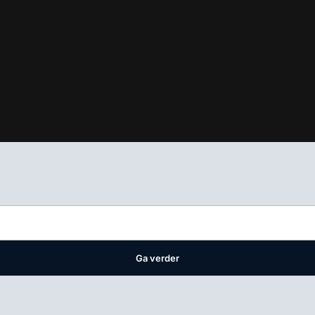
ifest
waar VMN media voor staat. Op gebruik van deze site zijn de 
ellingen
Ga verder