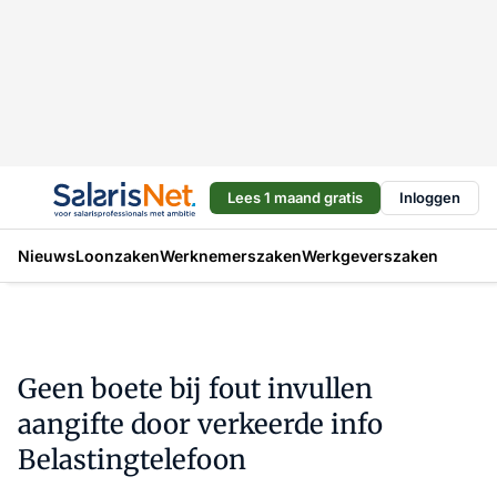
Lees 1 maand gratis
Inloggen
Nieuws
Loonzaken
Werknemerszaken
Werkgeverszaken
Geen boete bij fout invullen
aangifte door verkeerde info
Belastingtelefoon