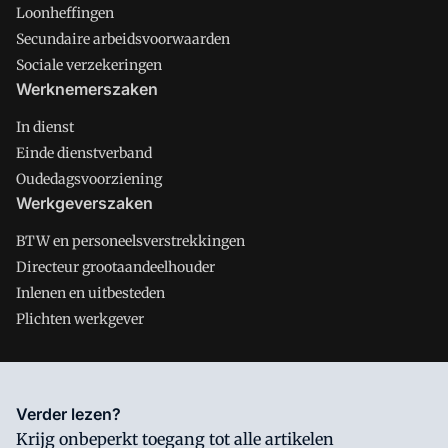
Loonheffingen
Secundaire arbeidsvoorwaarden
Sociale verzekeringen
Werknemerszaken
In dienst
Einde dienstverband
Oudedagsvoorziening
Werkgeverszaken
BTW en personeelsverstrekkingen
Directeur grootaandeelhouder
Inlenen en uitbesteden
Plichten werkgever
Salarisnet is onderdeel van VMN media. Lees in
ons manifest
Verder lezen?
waar VMN media voor staat. Op gebruik van deze site zijn de
Krijg onbeperkt toegang tot alle artikelen