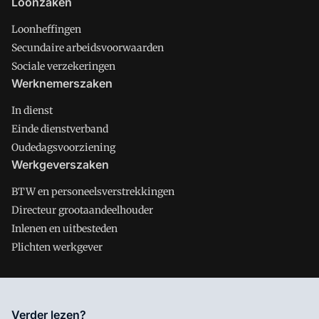
Loonzaken
Loonheffingen
Secundaire arbeidsvoorwaarden
Sociale verzekeringen
Werknemerszaken
In dienst
Einde dienstverband
Oudedagsvoorziening
Werkgeverszaken
BTW en personeelsverstrekkingen
Directeur grootaandeelhouder
Inlenen en uitbesteden
Plichten werkgever
Salarisnet is onderdeel van VMN media. Lees in
ons manifest
Verder lezen?