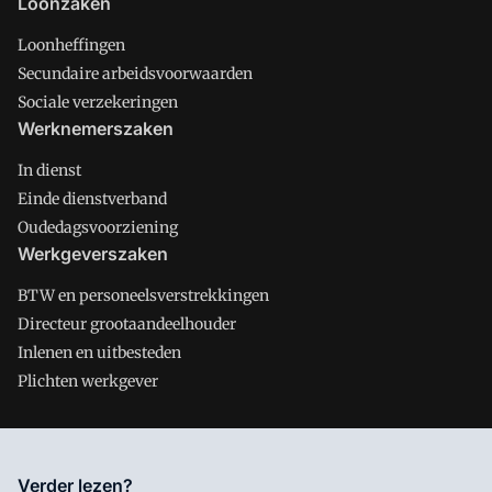
Loonzaken
Loonheffingen
Secundaire arbeidsvoorwaarden
Sociale verzekeringen
Werknemerszaken
In dienst
Einde dienstverband
Oudedagsvoorziening
Werkgeverszaken
BTW en personeelsverstrekkingen
Directeur grootaandeelhouder
Inlenen en uitbesteden
Plichten werkgever
Salarisnet is onderdeel van VMN media. Lees in
ons manifest
Verder lezen?