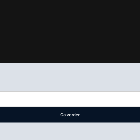
ifest
waar VMN media voor staat. Op gebruik van deze site zijn de 
ellingen
Ga verder