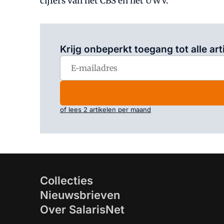
cijfers van het CBS en het UWV.
Krijg onbeperkt toegang tot alle art
of lees 2 artikelen per maand
Collecties
Nieuwsbrieven
Over SalarisNet