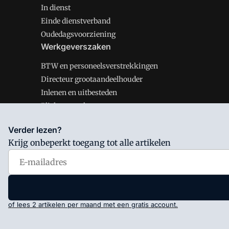
In dienst
Einde dienstverband
Oudedagsvoorziening
Werkgeverszaken
BTW en personeelsverstrekkingen
Directeur grootaandeelhouder
Inlenen en uitbesteden
Plichten werkgever
Verder lezen?
Krijg onbeperkt toegang tot alle artikelen
Salarisnet is onderdeel van VMN media. Lees in
ons man
Voorwaarden
en
Privacy en Cookie beleid
|
Privacy inst
of lees 2 artikelen per maand met een gratis account.