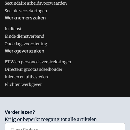
Secundaire arbeidsvoorwaarden
Sociale verzekeringen
Werknemerszaken
In dienst
Einde dienstverband
Oudedagsvoorziening
Werkgeverszaken
BTW en personeelsverstrekkingen
Directeur grootaandeelhouder
Inlenen en uitbesteden
Plichten werkgever
Salarisnet is onderdeel van VMN media. Lees in
ons manifest
Verder lezen?
waar VMN media voor staat. Op gebruik van deze site zijn de
Krijg onbeperkt toegang tot alle artikelen
volgende regelingen van toepassing:
Algemene Voorwaarden