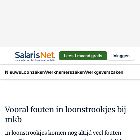
Lees 1 maand gratis
Inloggen
Nieuws
Loonzaken
Werknemerszaken
Werkgeverszaken
Vooral fouten in loonstrookjes bij
mkb
In loonstrookjes komen nog altijd veel fouten