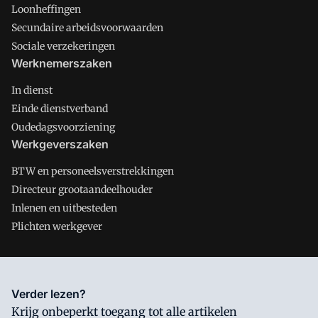
Loonheffingen
Secundaire arbeidsvoorwaarden
Sociale verzekeringen
Werknemerszaken
In dienst
Einde dienstverband
Oudedagsvoorziening
Werkgeverszaken
BTW en personeelsverstrekkingen
Directeur grootaandeelhouder
Inlenen en uitbesteden
Plichten werkgever
Salarisnet is onderdeel van VMN media. Lees in
ons manifest
Verder lezen?
waar VMN media voor staat. Op gebruik van deze site zijn de
Krijg onbeperkt toegang tot alle artikelen