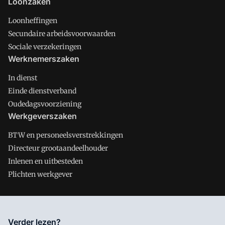
Loonzaken
Loonheffingen
Secundaire arbeidsvoorwaarden
Sociale verzekeringen
Werknemerszaken
In dienst
Einde dienstverband
Oudedagsvoorziening
Werkgeverszaken
BTW en personeelsverstrekkingen
Directeur grootaandeelhouder
Inlenen en uitbesteden
Plichten werkgever
Salarisnet is onderdeel van VMN media. Lees in
ons manifest
Verder lezen?