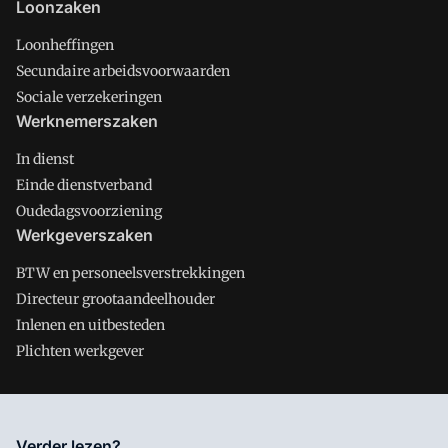
Loonzaken
Loonheffingen
Secundaire arbeidsvoorwaarden
Sociale verzekeringen
Werknemerszaken
In dienst
Einde dienstverband
Oudedagsvoorziening
Werkgeverszaken
BTW en personeelsverstrekkingen
Directeur grootaandeelhouder
Inlenen en uitbesteden
Plichten werkgever
Salarisnet is onderdeel van VMN media. Lees in
ons manifest
Verder lezen?