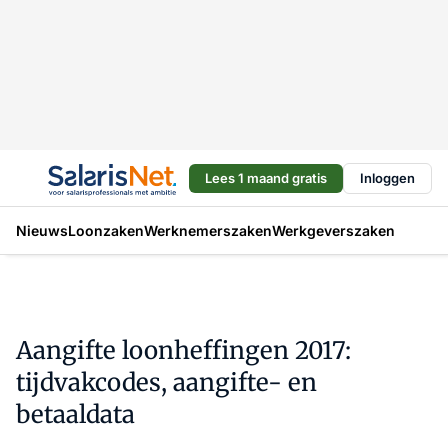
Lees 1 maand gratis
Inloggen
Nieuws
Loonzaken
Werknemerszaken
Werkgeverszaken
Aangifte loonheffingen 2017:
tijdvakcodes, aangifte- en
betaaldata