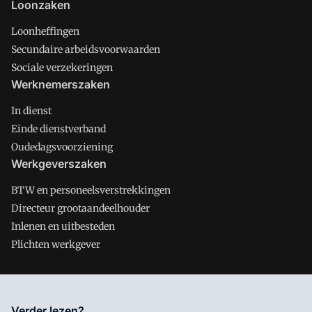
Loonzaken
Loonheffingen
Secundaire arbeidsvoorwaarden
Sociale verzekeringen
Werknemerszaken
In dienst
Einde dienstverband
Oudedagsvoorziening
Werkgeverszaken
BTW en personeelsverstrekkingen
Directeur grootaandeelhouder
Inlenen en uitbesteden
Plichten werkgever
Salarisnet is onderdeel van VMN media. Lees in
ons manifest
Verder lezen?