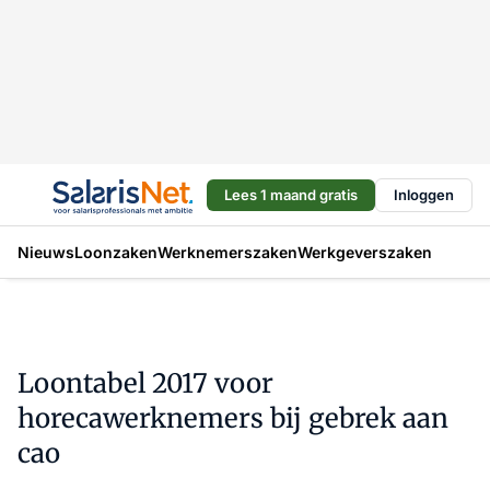
Lees 1 maand gratis
Inloggen
Nieuws
Loonzaken
Werknemerszaken
Werkgeverszaken
Loontabel 2017 voor
horecawerknemers bij gebrek aan
cao