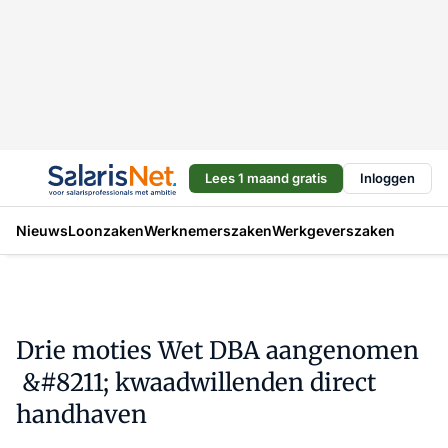
Lees 1 maand gratis
Inloggen
Nieuws
Loonzaken
Werknemerszaken
Werkgeverszaken
Drie moties Wet DBA aangenomen
&#8211; kwaadwillenden direct
handhaven