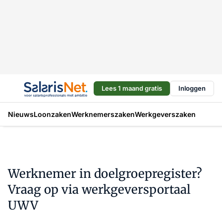
Lees 1 maand gratis
Inloggen
Nieuws
Loonzaken
Werknemerszaken
Werkgeverszaken
Werknemer in doelgroepregister?
Vraag op via werkgeversportaal
UWV