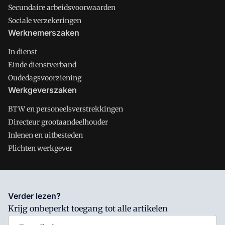
Secundaire arbeidsvoorwaarden
Sociale verzekeringen
Werknemerszaken
In dienst
Einde dienstverband
Oudedagsvoorziening
Werkgeverszaken
BTW en personeelsverstrekkingen
Directeur grootaandeelhouder
Inlenen en uitbesteden
Plichten werkgever
Salarisnet is onderdeel van VMN media. Lees in
ons manifest
Verder lezen?
waar VMN media voor staat. Op gebruik van deze site zijn de
Krijg onbeperkt toegang tot alle artikelen
volgende regelingen van toepassing:
Algemene Voorwaarden