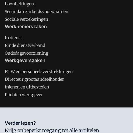
Loonheffingen
Secundaire arbeidsvoorwaarden
Sociale verzekeringen
Werknemerszaken
In dienst
Einde dienstverband
Oudedagsvoorziening
Werkgeverszaken
BTW en personeelsverstrekkingen
Directeur grootaandeelhouder
Inlenen en uitbesteden
Plichten werkgever
Salarisnet is onderdeel van VMN media. Lees in
ons manifest
Verder lezen?
waar VMN media voor staat. Op gebruik van deze site zijn de
Krijg onbeperkt toegang tot alle artikelen