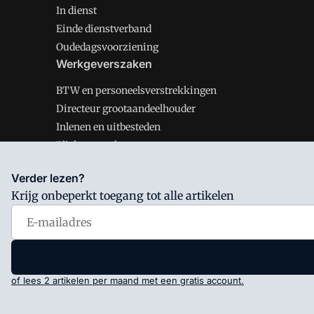
In dienst
Einde dienstverband
Oudedagsvoorziening
Werkgeverszaken
BTW en personeelsverstrekkingen
Directeur grootaandeelhouder
Inlenen en uitbesteden
Plichten werkgever
Verder lezen?
Krijg onbeperkt toegang tot alle artikelen
Salarisnet is onderdeel van VMN media. Lees in
ons man
Voorwaarden
en
Privacy en Cookie beleid
|
Privacy inst
of lees 2 artikelen per maand met een gratis account.