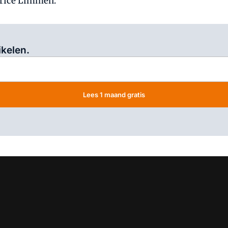
urice Limmen.
Log in
om dit artikel te lezen.
ikelen.
Lees 1 maand gratis