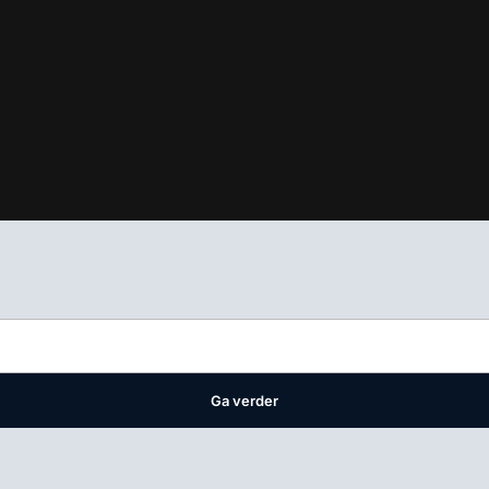
ifest
waar VMN media voor staat. Op gebruik van deze site zijn de 
ellingen
Ga verder