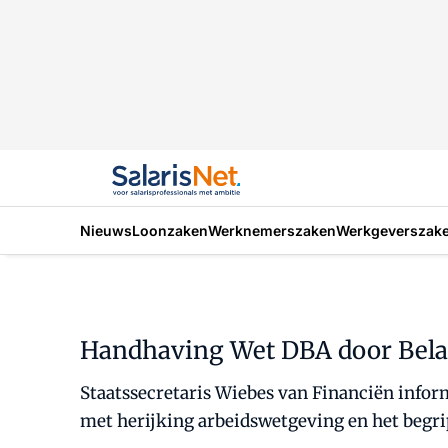
Nieuws
Loonzaken
Werknemerszaken
Werkgeverszak
Handhaving Wet DBA door Belas
Staatssecretaris Wiebes van Financiën infor
met herijking arbeidswetgeving en het begr