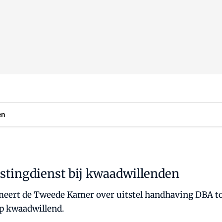
en
tingdienst bij kwaadwillenden
meert de Tweede Kamer over uitstel handhaving DBA tot
ip kwaadwillend.