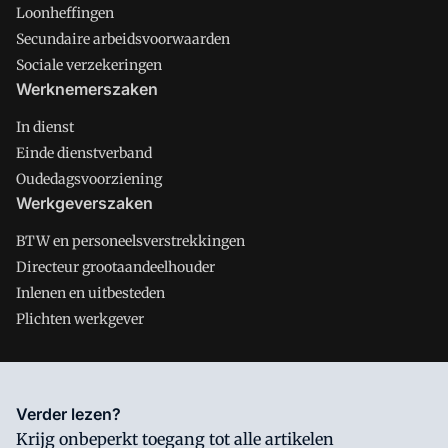
Loonheffingen
Secundaire arbeidsvoorwaarden
Sociale verzekeringen
Werknemerszaken
In dienst
Einde dienstverband
Oudedagsvoorziening
Werkgeverszaken
BTW en personeelsverstrekkingen
Directeur grootaandeelhouder
Inlenen en uitbesteden
Plichten werkgever
Salarisnet is onderdeel van VMN media. Lees in
ons manifest
Verder lezen?
waar VMN media voor staat. Op gebruik van deze site zijn de
Krijg onbeperkt toegang tot alle artikelen